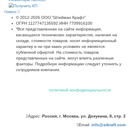
Наверх
© 2012-2026 ООО "Штейман Крафт"
ОГРН 1127747135592 ИНН 7709916100
*Вся представленная на сайте информация,
касающаяся технических характеристик, наличия на
складе, стоимости товаров, носит информационный
характер и ни при каких условиях не является
публичной офертой. На стоимость товаров,
представленных на сайте, могут влиять различные
факторы. Подробную информацию следует уточнять у
сотрудников компании.
Использование файлов "cookie" делает вашу работу в сети
проще и удобнее. Посетив сайт ООО «Штейман Крафт», вы
соглашаетесь с нашей
политикой конфиденциальности
,
которая включает обработку персональных данных
сотрудниками и автоматизированными приложениями нашей
компании.
Адрес:
Россия, г. Москва, ул. Докукина, 8, стр. 2
Email:
info@stkraft.com