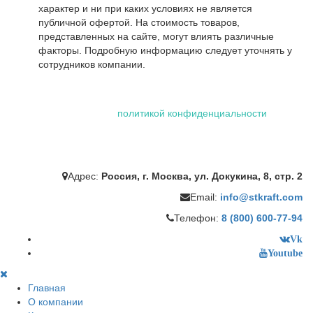
характер и ни при каких условиях не является
публичной офертой. На стоимость товаров,
представленных на сайте, могут влиять различные
факторы. Подробную информацию следует уточнять у
сотрудников компании.
Использование файлов "cookie" делает вашу работу в сети
проще и удобнее. Посетив сайт ООО «Штейман Крафт», вы
соглашаетесь с нашей
политикой конфиденциальности
,
которая включает обработку персональных данных
сотрудниками и автоматизированными приложениями нашей
компании.
Адрес:
Россия, г. Москва, ул. Докукина, 8, стр. 2
Email:
info@stkraft.com
Телефон:
8 (800) 600-77-94
Vk
Youtube
Главная
О компании