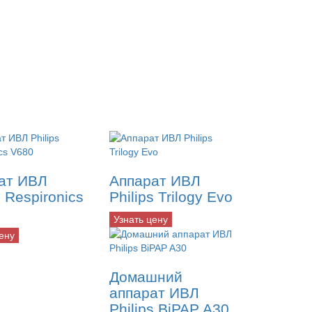
ат ИВЛ
Аппарат ИВЛ
s Respironics
Philips Trilogy Evo
Узнать цену
ену
Домашний
аппарат ИВЛ
Philips BiPAP A30