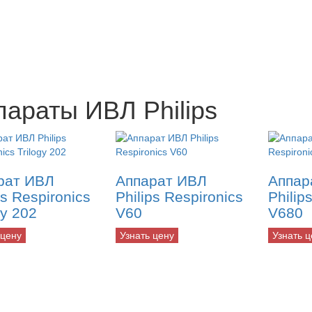
параты ИВЛ Philips
рат ИВЛ
Аппарат ИВЛ
Аппар
ps Respironics
Philips Respironics
Philip
gy 202
V60
V680
 цену
Узнать цену
Узнать ц