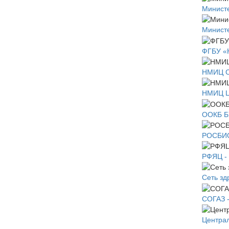
Министе
Министе
ФГБУ «
НМИЦ С
НМИЦ Це
ООКБ Б
РОСБИОТ
РФЯЦ -
Сеть з
СОГАЗ -
Централ