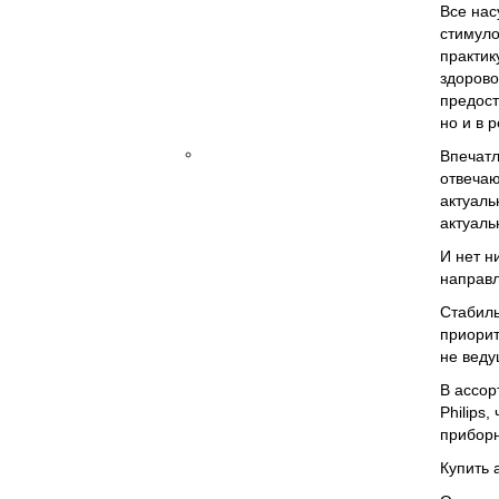
Все нас
многоканального
стимуло
электрокардиографа
практик
Термобумага
здорово
для
предост
ЭКГ
но и в 
Электрокардиографы
Впечатл
отвечаю
актуаль
актуаль
И нет н
направл
Стабиль
приорит
не веду
В ассор
Philips
приборн
Купить 