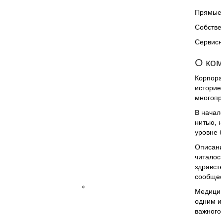
Фазированные
Прямые 
секторные
Дополнительное
Собстве
оборудование
Сервисн
УЗИ
Биопсийные
О ком
насадки
Держатель
Корпора
кабеля
историе
SonoTriple
многопр
Connector
В начал
(разветвитель)
нитью, 
для
уровне 
TR-
20
Описани
Термопринтер
читалос
УЗИ
здравст
аппараты
сообщес
Электрокардиография
Медицин
Тележка
одним и
для
важного
цифрового