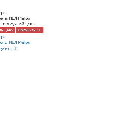
аты ИВЛ Philips
нтия лучшей цены
ть цену
Получить КП
аты ИВЛ Philips