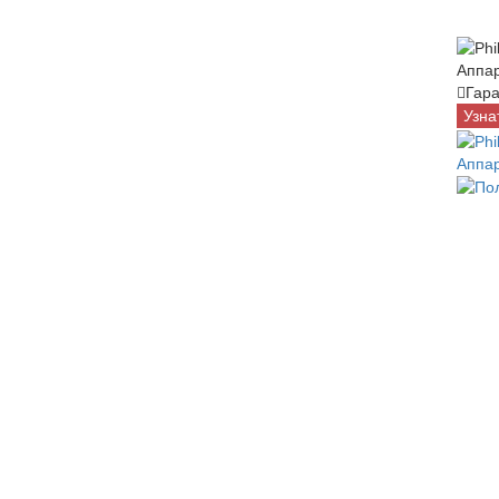
Аппар
Гара
Узна
Аппар