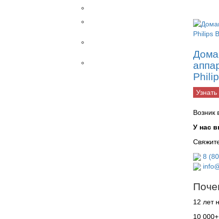
Разное
Рентгены
STEINMANN
Столы
ветеринарные
Дома
УЗИ
аппа
Phili
Датчики
Внутриполостные
Узнать
Конвексные
Линейные
Возник 
Линейные
высокоплотные
У нас 
Линейные
Свяжите
трансректальные
Микроконвексные
8 (8
Микроконвексные
info@
внутриполостные
Микроконвексные
Поче
ректовагинальные
12 лет 
Трансвагинальные
Трансректальные
10 000+