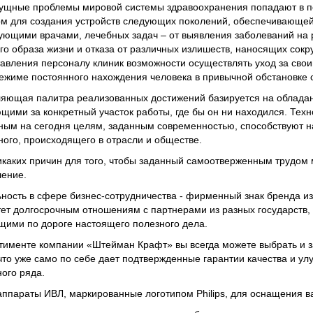
ущные проблемы мировой системы здравоохранения попадают в по
м для создания устройств следующих поколений, обеспечивающе
ующими врачами, лечебных задач – от выявления заболеваний на
го образа жизни и отказа от различных излишеств, наносящих сокр
авления персоналу клиник возможности осуществлять уход за свои
режиме постоянного нахождения человека в привычной обстановке 
яющая палитра реализованных достижений базируется на обладан
щими за конкретный участок работы, где бы он ни находился. Техн
ным на сегодня целям, заданным современностью, способствуют н
ного, происходящего в отрасли и обществе.
икаких причин для того, чтобы заданный самоотверженным трудом м
ение.
ность в сфере бизнес-сотрудничества - фирменный знак бренда из
ет долгосрочным отношениям с партнерами из разных государств,
щими по дороге настоящего полезного дела.
тименте компании «Штейман Крафт» вы всегда можете выбрать и за
, что уже само по себе дает подтвержденные гарантии качества и
ого ряда.
аппараты ИВЛ, маркированные логотипом Philips, для оснащения в