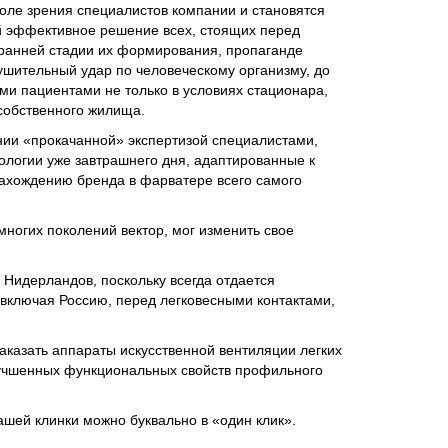
ле зрения специалистов компании и становятся
й эффективное решение всех, стоящих перед
 ранней стадии их формирования, пропаганде
ушительный удар по человеческому организму, до
ми пациентами не только в условиях стационара,
собственного жилища.
ии «прокачанной» экспертизой специалистами,
ологии уже завтрашнего дня, адаптированные к
ахождению бренда в фарватере всего самого
ногих поколений вектор, мог изменить свое
 Нидерландов, поскольку всегда отдается
 включая Россию, перед легковесными контактами,
казать аппараты искусственной вентиляции легких
 улучшенных функциональных свойств профильного
ашей клинки можно буквально в «один клик».