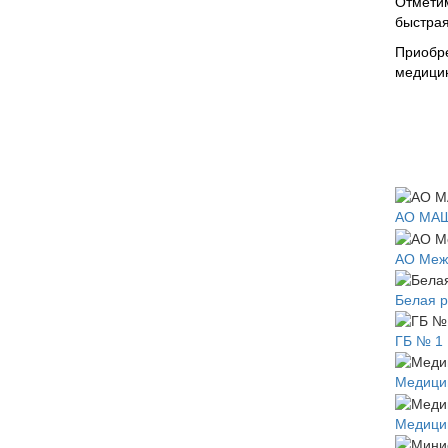
Отметим
быстра
Приобре
медицин
АО МАШ
АО Меж
Белая р
ГБ № 1 
Медици
Медици