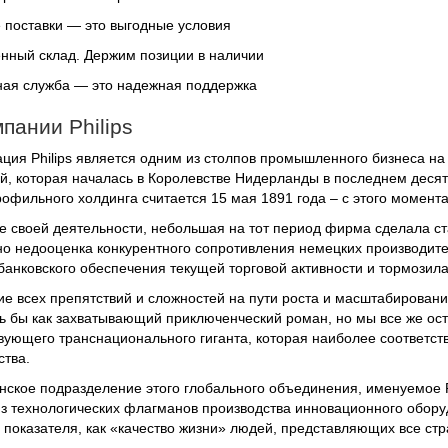
поставки — это выгодные условия
нный склад. Держим позиции в наличии
ая служба — это надежная поддержка
пании Philips
ция Philips является одним из столпов промышленного бизнеса на
й, которая началась в Королевстве Нидерланды в последнем десят
офильного холдинга считается 15 мая 1891 года – с этого момента
е своей деятельности, небольшая на тот период фирма сделала ста
но недооценка конкурентного сопротивления немецких производите
банковского обеспечения текущей торговой активности и тормозила
е всех препятствий и сложностей на пути роста и масштабировани
ь бы как захватывающий приключенческий роман, но мы все же ос
вующего транснационального гиганта, которая наиболее соответс
тва.
ское подразделение этого глобального объединения, именуемое Ph
з технологических флагманов производства инновационного обору
 показателя, как «качество жизни» людей, представляющих все стр