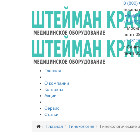
8 (800)
Бесплат
info@st
+7 (495
г. Москв
пн-пт 0
+7 (812
г. Санк
пн-пт 0
Главная
О компании
Контакты
Акции
Сервис
Статьи
Главная
Гинекология
Гинекологические 