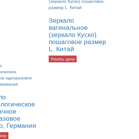
Зеркало
вагинальное
(зеркало Куско)
пошаговое размер
L. Китай
Узнать цену
ло
ологическое
ачное
азовое
р, Германия
ену