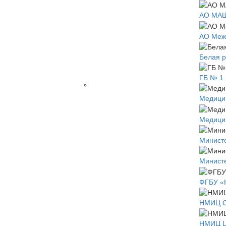
для
цифрового
АО МАШ
многоканального
электрокардиографа
АО Меж
Термобумага
для
Белая р
ЭКГ
Электрокардиографы
ГБ № 1 
Медици
Медици
Министе
Министе
ФГБУ «
НМИЦ С
НМИЦ Це