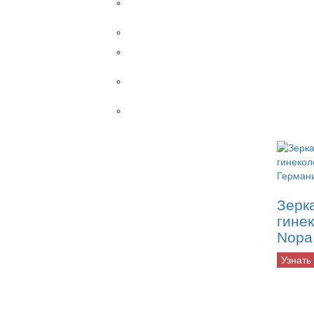
Наркозные
аппараты
Разное
Рентгены
STEINMANN
Столы
ветеринарные
УЗИ
Датчики
Внутриполостные
Конвексные
Линейные
Линейные
высокоплотные
Зерк
Линейные
гине
трансректальные
Nopa
Микроконвексные
Микроконвексные
Узнать
внутриполостные
Микроконвексные
ректовагинальные
Трансвагинальные