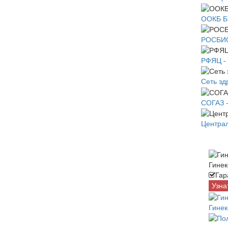
ООКБ Б
РОСБИОТ
РФЯЦ -
Сеть з
СОГАЗ -
Централ
Гинек
Гар
Узна
Гинек