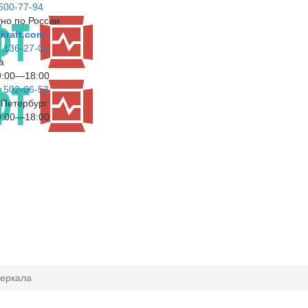
 600-77-94
но по России
kraft.com
) 136-27-01
а
9:00—18:00
) 502-06-53
т-Петербург
9:00—18:00
зеркала