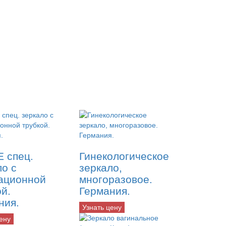
 спец.
Гинекологическое
ло с
зеркало,
ационной
многоразовое.
ой.
Германия.
ния.
Узнать цену
ену