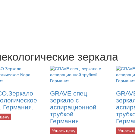
некологические зеркала
O.Зеркало
GRAVE спец.
GRAVE
кологическое
зеркало с
зерка
. Германия.
аспирационной
аспир
трубкой.
трубк
 цену
Германия.
Герма
Узнать цену
Узнать ц