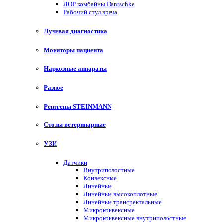
ЛОР комбайны Dantschke
Рабочий стул врача
Лучевая диагностика
Мониторы пациента
Наркозные аппараты
Разное
Рентгены STEINMANN
Столы ветеринарные
УЗИ
Датчики
Внутриполостные
Конвексные
Линейные
Линейные высокоплотные
Линейные трансректальные
Микроконвексные
Микроконвексные внутриполостные