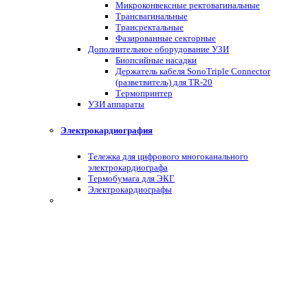
Микроконвексные ректовагинальные
Трансвагинальные
Трансректальные
Фазированные секторные
Дополнительное оборудование УЗИ
Биопсийные насадки
Держатель кабеля SonoTriple Connector
(разветвитель) для TR-20
Термопринтер
УЗИ аппараты
Электрокардиография
Тележка для цифрового многоканального
электрокардиографа
Термобумага для ЭКГ
Электрокардиографы