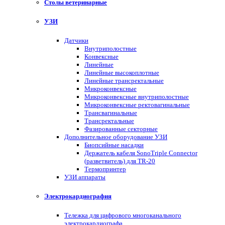
Столы ветеринарные
УЗИ
Датчики
Внутриполостные
Конвексные
Линейные
Линейные высокоплотные
Линейные трансректальные
Микроконвексные
Микроконвексные внутриполостные
Микроконвексные ректовагинальные
Трансвагинальные
Трансректальные
Фазированные секторные
Дополнительное оборудование УЗИ
Биопсийные насадки
Держатель кабеля SonoTriple Connector
(разветвитель) для TR-20
Термопринтер
УЗИ аппараты
Электрокардиография
Тележка для цифрового многоканального
электрокардиографа