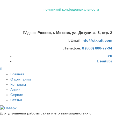
проще и удобнее. Посетив сайт ООО «Штейман Крафт», вы
соглашаетесь с нашей
политикой конфиденциальности
,
которая включает обработку персональных данных
сотрудниками и автоматизированными приложениями нашей
компании.
Адрес:
Россия, г. Москва, ул. Докукина, 8, стр. 2
Email:
info@stkraft.com
Телефон:
8 (800) 600-77-94
Vk
Youtube
Главная
О компании
Контакты
Акции
Сервис
Статьи
Для улучшения работы сайта и его взаимодействия с