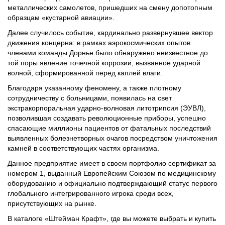
металлических самолетов, пришедших на смену допотопным
образцам «кустарной авиации».
Далее случилось событие, кардинально развернувшее вектор
движения концерна: в рамках аэрокосмических опытов
членами команды Дорнье было обнаружено неизвестное до
той поры явление точечной коррозии, вызванное ударной
волной, сформированной перед каплей влаги.
Благодаря указанному феномену, а также плотному
сотрудничеству с больницами, появилась на свет
экстракорпоральная ударно-волновая литотрипсия (ЭУВЛ),
позволившая создавать революционные приборы, успешно
спасающие миллионы пациентов от фатальных последствий
выявленных болезнетворных очагов посредством уничтожения
камней в соответствующих частях организма.
Данное предприятие имеет в своем портфолио сертификат за
номером 1, выданный Европейским Союзом по медицинскому
оборудованию и официально подтверждающий статус первого
глобального интегрированного игрока среди всех,
присутствующих на рынке.
В каталоге «Штейман Крафт», где вы можете выбрать и купить