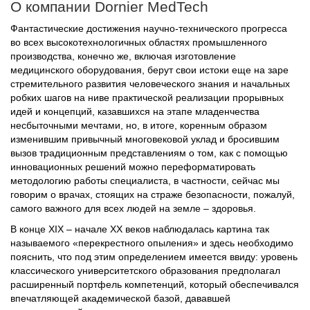
О компании Dornier MedTech
Фантастические достижения научно-технического прогресса
во всех высокотехнологичных областях промышленного
производства, конечно же, включая изготовление
медицинского оборудования, берут свои истоки еще на заре
стремительного развития человеческого знания и начальных
робких шагов на ниве практической реализации прорывных
идей и концепций, казавшихся на этапе младенчества
несбыточными мечтами, но, в итоге, коренным образом
изменившим привычный многовековой уклад и бросившим
вызов традиционным представлениям о том, как с помощью
инновационных решений можно переформатировать
методологию работы специалиста, в частности, сейчас мы
говорим о врачах, стоящих на страже безопасности, пожалуй,
самого важного для всех людей на земле – здоровья.
В конце XIX – начале XX веков наблюдалась картина так
называемого «перекрестного опыления» и здесь необходимо
пояснить, что под этим определением имеется ввиду: уровень
классического университетского образования предполагал
расширенный портфель компетенций, который обеспечивался
впечатляющей академической базой, дававшей