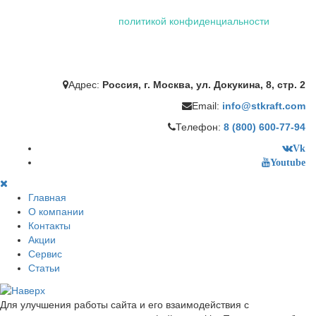
проще и удобнее. Посетив сайт ООО «Штейман Крафт», вы
соглашаетесь с нашей
политикой конфиденциальности
,
которая включает обработку персональных данных
сотрудниками и автоматизированными приложениями нашей
компании.
Адрес:
Россия, г. Москва, ул. Докукина, 8, стр. 2
Email:
info@stkraft.com
Телефон:
8 (800) 600-77-94
Vk
Youtube
Главная
О компании
Контакты
Акции
Сервис
Статьи
Для улучшения работы сайта и его взаимодействия с