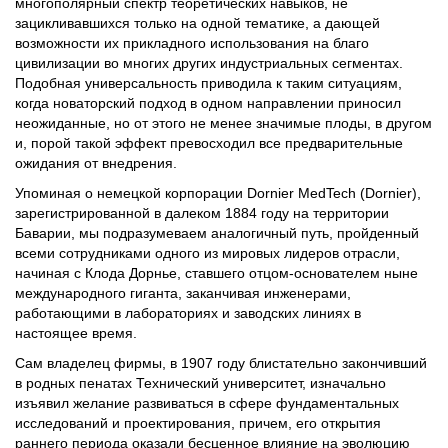
многополярный спектр теоретических навыков, не
зацикливавшихся только на одной тематике, а дающей
возможности их прикладного использования на благо
цивилизации во многих других индустриальных сегментах.
Подобная универсальность приводила к таким ситуациям,
когда новаторский подход в одном направлении приносил
неожиданные, но от этого не менее значимые плоды, в другом
и, порой такой эффект превосходил все предварительные
ожидания от внедрения.
Упоминая о немецкой корпорации Dornier MedTech (Dornier),
зарегистрированной в далеком 1884 году на территории
Баварии, мы подразумеваем аналогичный путь, пройденный
всеми сотрудниками одного из мировых лидеров отрасли,
начиная с Клода Дорнье, ставшего отцом-основателем ныне
международного гиганта, заканчивая инженерами,
работающими в лабораториях и заводских линиях в
настоящее время.
Сам владелец фирмы, в 1907 году блистательно закончивший
в родных пенатах Технический университет, изначально
изъявил желание развиваться в сфере фундаментальных
исследований и проектирования, причем, его открытия
раннего периода оказали бесценное влияние на эволюцию