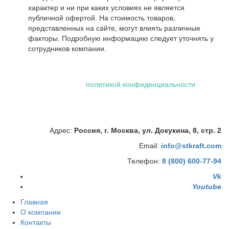
характер и ни при каких условиях не является
публичной офертой. На стоимость товаров,
представленных на сайте, могут влиять различные
факторы. Подробную информацию следует уточнять у
сотрудников компании.
Использование файлов "cookie" делает вашу работу в сети
проще и удобнее. Посетив сайт ООО «Штейман Крафт», вы
соглашаетесь с нашей
политикой конфиденциальности
,
которая включает обработку персональных данных
сотрудниками и автоматизированными приложениями нашей
компании.
Адрес:
Россия, г. Москва, ул. Докукина, 8, стр. 2
Email:
info@stkraft.com
Телефон:
8 (800) 600-77-94
Vk
Youtube
Главная
О компании
Контакты