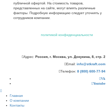
публичной офертой. На стоимость товаров,
представленных на сайте, могут влиять различные
факторы. Подробную информацию следует уточнять у
сотрудников компании.
Использование файлов "cookie" делает вашу работу в сети
проще и удобнее. Посетив сайт ООО «Штейман Крафт», вы
соглашаетесь с нашей
политикой конфиденциальности
,
которая включает обработку персональных данных
сотрудниками и автоматизированными приложениями нашей
компании.
Адрес:
Россия, г. Москва, ул. Докукина, 8, стр. 2
Email:
info@stkraft.com
Телефон:
8 (800) 600-77-94
Vk
Youtube
Главная
О компании
Контакты