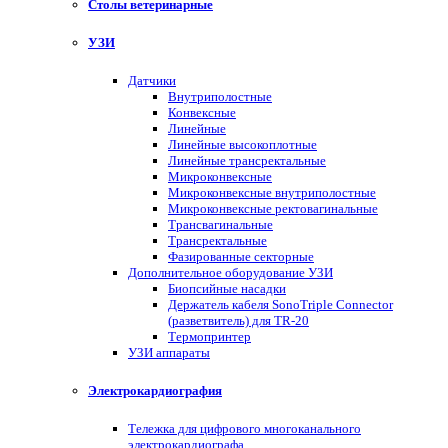
Столы ветеринарные
УЗИ
Датчики
Внутриполостные
Конвексные
Линейные
Линейные высокоплотные
Линейные трансректальные
Микроконвексные
Микроконвексные внутриполостные
Микроконвексные ректовагинальные
Трансвагинальные
Трансректальные
Фазированные секторные
Дополнительное оборудование УЗИ
Биопсийные насадки
Держатель кабеля SonoTriple Connector
(разветвитель) для TR-20
Термопринтер
УЗИ аппараты
Электрокардиография
Тележка для цифрового многоканального
электрокардиографа