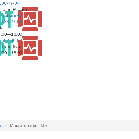
 600-77-94
но по России
kraft.com
) 136-27-01
а
9:00—18:00
) 502-06-53
т-Петербург
9:00—18:00
фы
Маммографы IMS