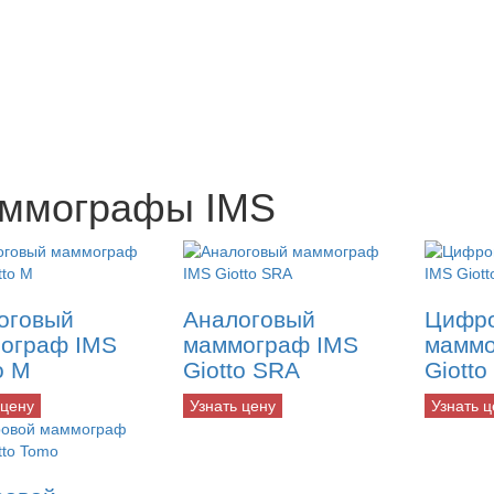
ммографы IMS
оговый
Аналоговый
Цифр
ограф IMS
маммограф IMS
маммо
o M
Giotto SRA
Giotto
 цену
Узнать цену
Узнать ц