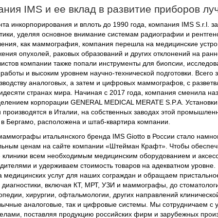
ания IMS и ее вклад в развитие приборов лу
та инкорпорирования и вплоть до 1990 года, компания IMS S.r.l. 
тики, уделяя основное внимание системам радиографии и рентген
ения, как маммография, компания перешла на медицинские устрой
ения опухолей, раковых образований и других отклонений на ранне
истов компании также попали инструменты для биопсии, исследо
работы и высоким уровнем научно-технической подготовки. Всего з
зводству аналоговых, а затем и цифровых маммографов, с разветв
идесяти странах мира. Начиная с 2017 года, компания сменила на
делением корпорации GENERAL MEDICAL MERATE S.P.A. Установки
 производятся в Италии, на собственных заводах этой промышленн
 в Бергамо, расположена и штаб-квартира компании.
маммографы итальянского бренда IMS Giotto в России стало намног
ьным ценам на сайте компании «Штейман Крафт». Чтобы обеспечи
 клиники всем необходимым медицинским оборудованием и аксес
дителями и удерживаем стоимость товаров на адекватном уровне
а медицинских услуг для наших сограждан и обращаем пристально
 диагностики, включая КТ, МРТ, УЗИ и маммографы, до стоматолог
опедии, хирургии, офтальмологии, других направлений клиническо
вычные аналоговые, так и цифровые системы. Мы сотрудничаем с 
елами, поставляя продукцию российских фирм и зарубежных произ