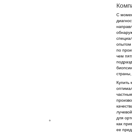
Комп
Трансректальные
Фазированные
С момен
секторные
диагнос
Дополнительное
направл
оборудование
обнаруж
УЗИ
специал
Биопсийные
опытом 
насадки
по прои
Держатель
чем пят
кабеля
подраз
SonoTriple
биопсии
Connector
страны,
(разветвитель)
для
Купить 
TR-
оптимал
20
частные
Термопринтер
произво
УЗИ
качеств
аппараты
лучевой
для орт
Электрокардиография
как при
Тележка
ее пред