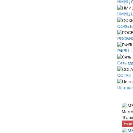
НМИЦ С
НМИЦ Це
ООКБ Б
РОСБИОТ
РФЯЦ -
Сеть з
СОГАЗ -
Централ
Мамм
Гара
Узна