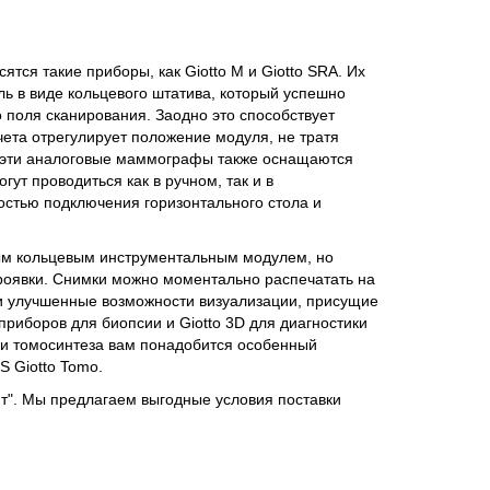
ся такие приборы, как Giotto M и Giotto SRA. Их
ь в виде кольцевого штатива, который успешно
 поля сканирования. Заодно это способствует
чета отрегулирует положение модуля, не тратя
, эти аналоговые маммографы также оснащаются
ут проводиться как в ручном, так и в
остью подключения горизонтального стола и
ым кольцевым инструментальным модулем, но
проявки. Снимки можно моментально распечатать на
и улучшенные возможности визуализации, присущие
риборов для биопсии и Giotto 3D для диагностики
ии томосинтеза вам понадобится особенный
 Giotto Tomo.
". Мы предлагаем выгодные условия поставки