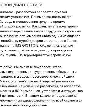
чевой диагностики
занималась разработкой аппаратов лучевой
овским установкам. Понимая важность такого
ства для сканирования груди на предмет
й стадии развития. Как следствие, в поле зрения
ваниям которых занимаются сотрудники с огромным
а несколько лет компания стала одним из лидеров
ленной структурой дилеров и партнеров в более,
звание на IMS GIOTTO S.P.A., являясь важным
 для маммографии и модули для проведения
ой группы. На территории этой европейской
о легче. Вы сможете приобрести их по
ть отечественные государственные больницы и
суарами, мы ведем переговоры с крупнейшими
. Мы видим своей основной задачей повышение
е внимание на новейшие разработки, от аппаратов
ических и ЛОР-комбайнов, устройств и инструментов
й деятельности. В нашем каталоге представлены
учреждениями здравоохранения по всей стране и за
водителей в соседние страны.