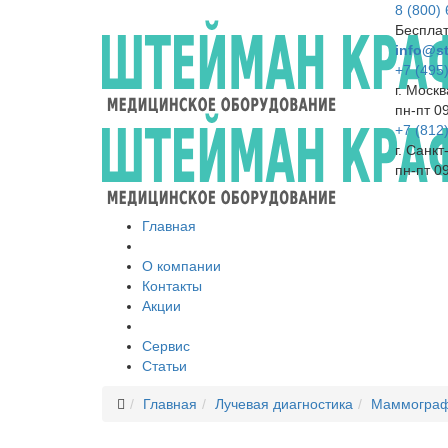
8 (800)
Бесплат
info@st
+7 (495
г. Москв
пн-пт 0
+7 (812
г. Санк
пн-пт 0
Главная
О компании
Контакты
Акции
Сервис
Статьи
Главная
Лучевая диагностика
Маммогра