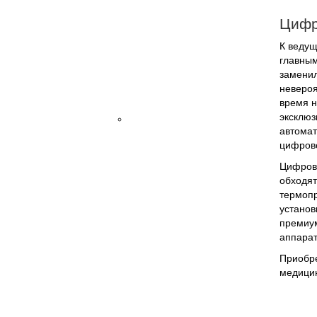
для
цифрового
Цифр
многоканального
К ведущ
электрокардиографа
главным
Термобумага
заменил
для
невероя
ЭКГ
время н
Электрокардиографы
эксклюз
автомат
цифрово
Цифровы
обходят
термопр
установ
премиум
аппарат
Приобре
медицин