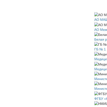
АО МАШ
АО Меж
Белая р
ГБ № 1 
Медици
Медици
Министе
Министе
ФГБУ «