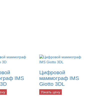
овой
Цифровой
граф IMS
маммограф IMS
 3D
Giotto 3DL
ену
Узнать цену