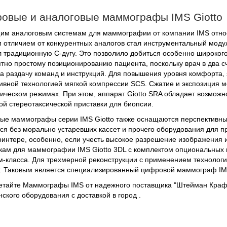
овые и аналоговые маммографы IMS Giotto
им аналоговым системам для маммографии от компании IMS относят
 отличием от конкурентных аналогов стал инструментальный модул
 традиционную С-дугу. Это позволило добиться особенно широкого
тно простому позиционированию пациента, поскольку врач в два с
а раздачу команд и инструкций. Для повышения уровня комфорта
ивной технологией мягкой компрессии SCS. Сжатие и экспозиция мог
ическом режимах. При этом, аппарат Giotto SRA обладает возможн
й стереотаксической приставки для биопсии.
е маммографы серии IMS Giotto также оснащаются перспективн
ся без морально устаревших кассет и прочего оборудования для 
интере, особенно, если учесть высокое разрешение изображения 
кам для маммографии IMS Giotto 3DL с комплектом опциональных п
-класса. Для трехмерной реконструкции с применением технолог
. Таковым является специализированный цифровой маммограф IMS
тайте Маммографы IMS от надежного поставщика "Штейман Крафт
ского оборудования с доставкой в город .