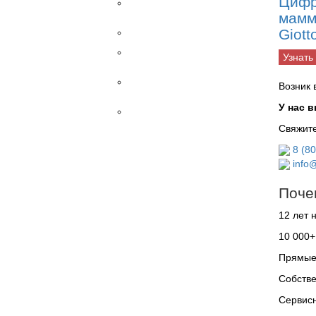
Цифр
Наркозные
аппараты
мамм
Giott
Разное
Рентгены
Узнать
STEINMANN
Столы
Возник 
ветеринарные
У нас 
УЗИ
Свяжите
Датчики
Внутриполостные
8 (8
Конвексные
info@
Линейные
Линейные
Поче
высокоплотные
12 лет 
Линейные
трансректальные
10 000+
Микроконвексные
Прямые 
Микроконвексные
внутриполостные
Собстве
Микроконвексные
Сервисн
ректовагинальные
Трансвагинальные