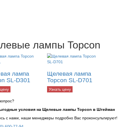
левые лампы Topcon
вая лампа
Щелевая лампа
on SL-D301
Topcon SL-D701
 цену
Узнать цену
вопрос?
выгодные условия на Щелевые лампы Topcon в Штейман
сь с нами, наши менеджеры подробно Вас проконсультируют!
00) 600-77-94