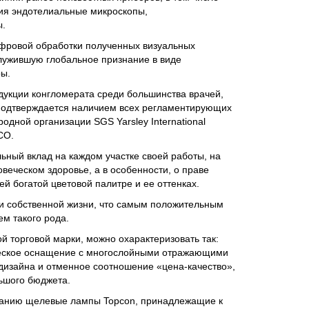
ния эндотелиальные микроскопы,
.
ифровой обработки полученных визуальных
лужившую глобальное признание в виде
ы.
дукции конгломерата среди большинства врачей,
подтверждается наличием всех регламентирующих
одной организации SGS Yarsley International
CO.
ный вклад на каждом участке своей работы, на
веческом здоровье, а в особенности, о праве
й богатой цветовой палитре и ее оттенках.
и собственной жизни, что самым положительным
м такого рода.
й торговой марки, можно охарактеризовать так:
ическое оснащение с многослойными отражающими
дизайна и отменное соотношение «цена-качество»,
ьшого бюджета.
анию щелевые лампы Topcon, принадлежащие к