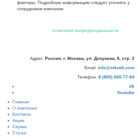
факторы. Подробную информацию следует уточнять у
сотрудников компании.
Использование файлов "cookie" делает вашу работу в сети
проще и удобнее. Посетив сайт ООО «Штейман Крафт», вы
соглашаетесь с нашей
политикой конфиденциальности
,
которая включает обработку персональных данных
сотрудниками и автоматизированными приложениями нашей
компании.
Адрес:
Россия, г. Москва, ул. Докукина, 8, стр. 2
Email:
info@stkraft.com
Телефон:
8 (800) 600-77-94
Vk
Youtube
Главная
О компании
Контакты
Акции
Сервис
Статьи