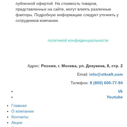
публичной офертой. На стоимость товаров,
представленных на сайте, могут влиять различные
факторы. Подробную информацию следует уточнять у
сотрудников компании.
Использование файлов "cookie" делает вашу работу в сети
проще и удобнее. Посетив сайт ООО «Штейман Крафт», вы
соглашаетесь с нашей
политикой конфиденциальности
,
которая включает обработку персональных данных
сотрудниками и автоматизированными приложениями нашей
компании.
Адрес:
Россия, г. Москва, ул. Докукина, 8, стр. 2
Email:
info@stkraft.com
Телефон:
8 (800) 600-77-94
Vk
Youtube
Главная
О компании
Контакты
Акции