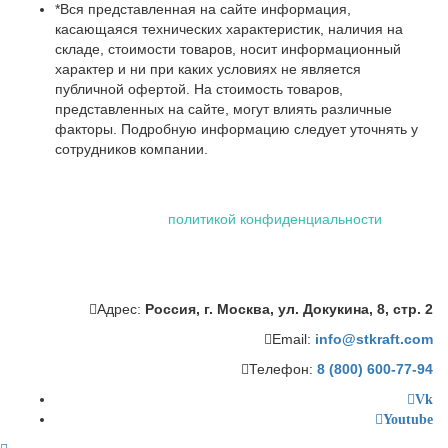
*Вся представленная на сайте информация,
касающаяся технических характеристик, наличия на
складе, стоимости товаров, носит информационный
характер и ни при каких условиях не является
публичной офертой. На стоимость товаров,
представленных на сайте, могут влиять различные
факторы. Подробную информацию следует уточнять у
сотрудников компании.
Использование файлов "cookie" делает вашу работу в сети
проще и удобнее. Посетив сайт ООО «Штейман Крафт», вы
соглашаетесь с нашей
политикой конфиденциальности
,
которая включает обработку персональных данных
сотрудниками и автоматизированными приложениями нашей
компании.
Адрес:
Россия, г. Москва, ул. Докукина, 8, стр. 2
Email:
info@stkraft.com
Телефон:
8 (800) 600-77-94
Vk
Youtube