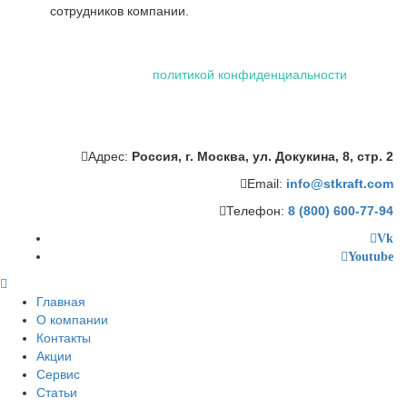
сотрудников компании.
Использование файлов "cookie" делает вашу работу в сети
проще и удобнее. Посетив сайт ООО «Штейман Крафт», вы
соглашаетесь с нашей
политикой конфиденциальности
,
которая включает обработку персональных данных
сотрудниками и автоматизированными приложениями нашей
компании.
Адрес:
Россия, г. Москва, ул. Докукина, 8, стр. 2
Email:
info@stkraft.com
Телефон:
8 (800) 600-77-94
Vk
Youtube
Главная
О компании
Контакты
Акции
Сервис
Статьи