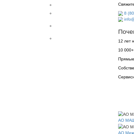
Свяжите
Разное
8 (8
Рентгены
STEINMANN
info@
Столы
ветеринарные
Поче
УЗИ
12 лет 
Датчики
10 000+
Внутриполостные
Конвексные
Прямые 
Линейные
Собстве
Линейные
высокоплотные
Сервисн
Линейные
трансректальные
Микроконвексные
Микроконвексные
внутриполостные
Микроконвексные
ректовагинальные
АО МАШ
Трансвагинальные
Трансректальные
АО Меж