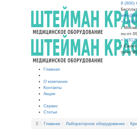
8 (800)
Бесплат
info@st
+7 (495
г. Москв
пн-пт 0
+7 (812
г. Санк
пн-пт 0
Главная
О компании
Контакты
Акции
Сервис
Статьи
Главная
Лабораторное оборудование
Кр