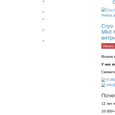
C
Наркозные
аппараты
Разное
Рентгены
STEINMANN
Cryo
Столы
Mkit
ветеринарные
витр
УЗИ
Узнать
Датчики
Внутриполостные
Возник 
Конвексные
Линейные
У нас 
Линейные
Свяжите
высокоплотные
Линейные
8 (8
трансректальные
info@
Микроконвексные
Микроконвексные
Поче
внутриполостные
12 лет 
Микроконвексные
ректовагинальные
10 000+
Трансвагинальные