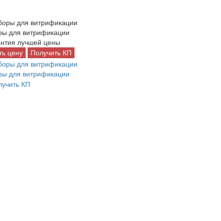
ры для витрификации
нтия лучшей цены
ть цену
Получить КП
ры для витрификации