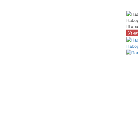
Набо
Гара
Узна
Набо