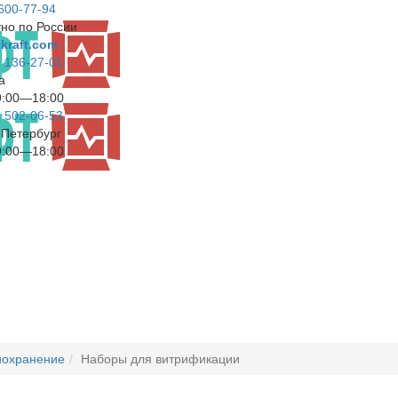
 600-77-94
но по России
kraft.com
) 136-27-01
а
9:00—18:00
) 502-06-53
т-Петербург
9:00—18:00
иохранение
Наборы для витрификации