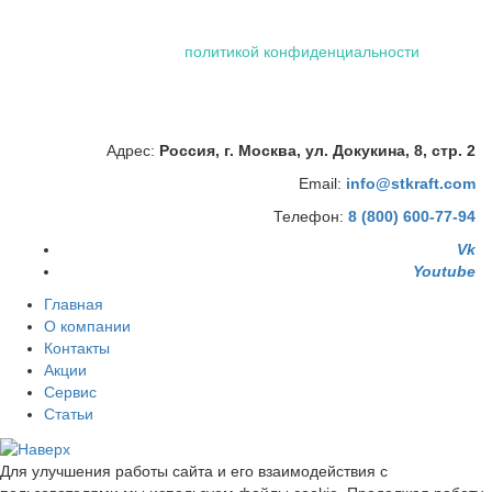
Использование файлов "cookie" делает вашу работу в сети
проще и удобнее. Посетив сайт ООО «Штейман Крафт», вы
соглашаетесь с нашей
политикой конфиденциальности
,
которая включает обработку персональных данных
сотрудниками и автоматизированными приложениями нашей
компании.
Адрес:
Россия, г. Москва, ул. Докукина, 8, стр. 2
Email:
info@stkraft.com
Телефон:
8 (800) 600-77-94
Vk
Youtube
Главная
О компании
Контакты
Акции
Сервис
Статьи
Для улучшения работы сайта и его взаимодействия с