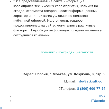
*Вся представленная на сайте информация,
касающаяся технических характеристик, наличия на
складе, стоимости товаров, носит информационный
характер и ни при каких условиях не является
публичной офертой. На стоимость товаров,
представленных на сайте, могут влиять различные
факторы. Подробную информацию следует уточнять у
сотрудников компании.
Использование файлов "cookie" делает вашу работу в сети
проще и удобнее. Посетив сайт ООО «Штейман Крафт», вы
соглашаетесь с нашей
политикой конфиденциальности
,
которая включает обработку персональных данных
сотрудниками и автоматизированными приложениями нашей
компании.
Адрес:
Россия, г. Москва, ул. Докукина, 8, стр. 2
Email:
info@stkraft.com
Телефон:
8 (800) 600-77-94
Vk
Youtube