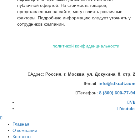
публичной офертой. На стоимость товаров,
представленных на сайте, могут влиять различные
факторы. Подробную информацию следует уточнять у
сотрудников компании.
Использование файлов "cookie" делает вашу работу в сети
проще и удобнее. Посетив сайт ООО «Штейман Крафт», вы
соглашаетесь с нашей
политикой конфиденциальности
,
которая включает обработку персональных данных
сотрудниками и автоматизированными приложениями нашей
компании.
Адрес:
Россия, г. Москва, ул. Докукина, 8, стр. 2
Email:
info@stkraft.com
Телефон:
8 (800) 600-77-94
Vk
Youtube
Главная
О компании
Контакты