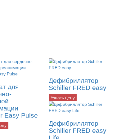
Дефибриллятор
ат для
Schiller FRED easy
чно-
Узнать цену
ной
мации
er Easy Pulse
Дефибриллятор
ену
Schiller FRED easy
Life