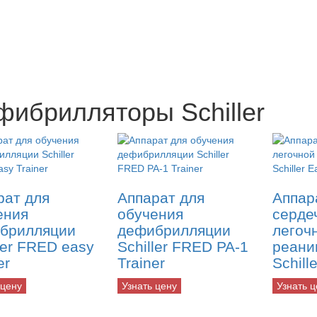
фибрилляторы Schiller
рат для
Аппарат для
Аппар
ения
обучения
серде
брилляции
дефибрилляции
легоч
ler FRED easy
Schiller FRED PA-1
реани
er
Trainer
Schill
 цену
Узнать цену
Узнать ц