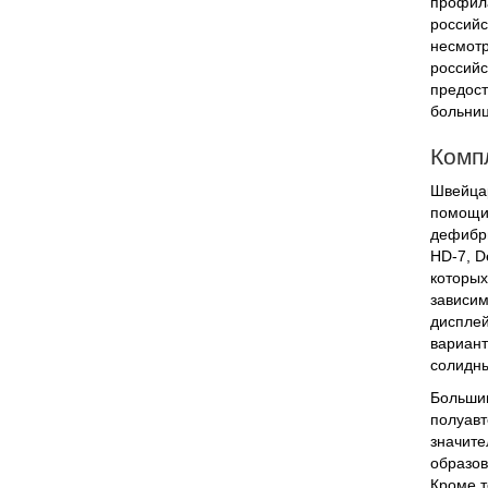
профила
российс
несмотр
российс
предост
больниц
Комп
Швейцар
помощи 
дефибри
HD-7, D
которых
зависим
дисплей
вариант
солидн
Большин
полуавт
значите
образов
Кроме т