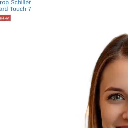
ор Schiller
ard Touch 7
 цену