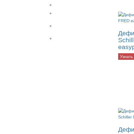
Разное
Рентгены
STEINMANN
Столы
ветеринарные
Дефи
УЗИ
Schil
easyp
Датчики
Внутриполостные
Узнать
Конвексные
Линейные
Линейные
высокоплотные
Линейные
трансректальные
Микроконвексные
Микроконвексные
внутриполостные
Микроконвексные
ректовагинальные
Трансвагинальные
Дефи
Трансректальные