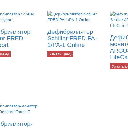
бриллятор
Дефибриллятор
Дефиб
ler FRED
Schiller FRED PA-
монито
ort
1/PA-1 Online
ARGU
 цену
Узнать цену
LifeCa
Узнать ц
бриллятор-