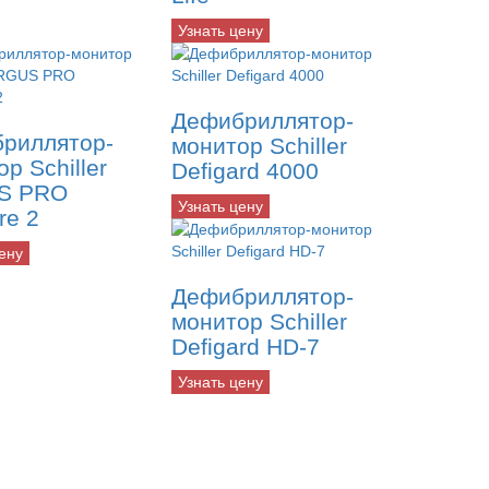
Узнать цену
Дефибриллятор-
риллятор-
монитор Schiller
р Schiller
Defigard 4000
S PRO
Узнать цену
re 2
ену
Дефибриллятор-
монитор Schiller
Defigard HD-7
Узнать цену