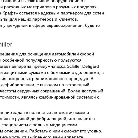
ктивное и высокоточное оборудование от
 и расходных материалов в разумных пределах,
н Крафт» остается надежным партнером для сотен
рыты для наших партнеров и клиентов,
я учреждений в сфере здравоохранения, будь то
ller
е решения для оснащения автомобилей скорой
ы особенной популярностью пользуются
ет аппараты премиум-класса Schiller Defigard
ми защитными сумками с боковыми отделениями, в
ения экстренных реанимационных процедур. В
й дефибрилляции, с выводом на встроенный
 частоты сердечных сокращений. Более доступный
тоимости, являясь комбинированной системой с
нение задач в полностью автоматическом и
рсиях с ручной дефибрилляцией, что является
ко специалисты с полным медицинским
м отношении. Работать с ними сможет кто угодно.
ависимости от выбранного вами аппарата