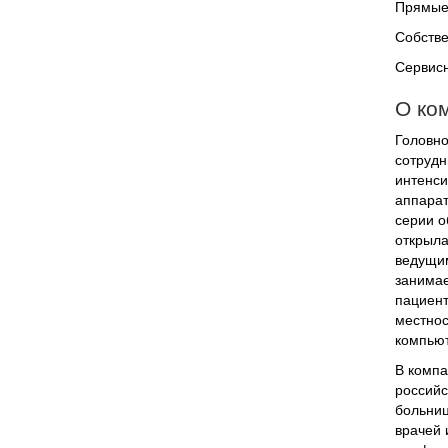
Прямые 
Собстве
Сервисн
О ком
Головно
сотрудн
интенси
аппарат
серии о
открыла
ведущим
занимае
пациент
местнос
компьют
В компа
российс
больниц
врачей 