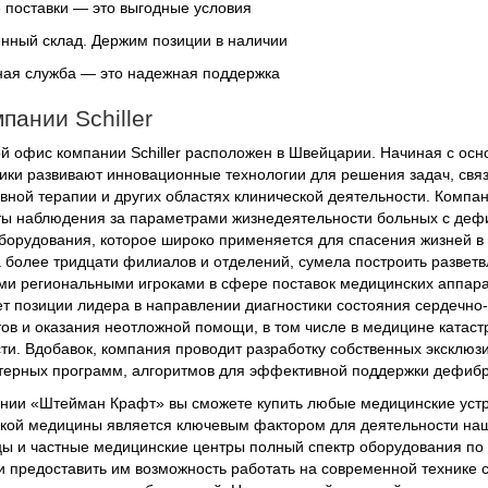
поставки — это выгодные условия
нный склад. Держим позиции в наличии
ая служба — это надежная поддержка
пании Schiller
й офис компании Schiller расположен в Швейцарии. Начиная с осно
ики развивают инновационные технологии для решения задач, свя
вной терапии и других областях клинической деятельности. Комп
ы наблюдения за параметрами жизнедеятельности больных с дефи
борудования, которое широко применяется для спасения жизней в д
 более тридцати филиалов и отделений, сумела построить разветв
и региональными игроками в сфере поставок медицинских аппарат
т позиции лидера в направлении диагностики состояния сердечно-
ов и оказания неотложной помощи, в том числе в медицине катаст
ти. Вдобавок, компания проводит разработку собственных эксклюз
ерных программ, алгоритмов для эффективной поддержки дефибр
нии «Штейман Крафт» вы сможете купить любые медицинские устрой
кой медицины является ключевым фактором для деятельности на
ы и частные медицинские центры полный спектр оборудования по 
и предоставить им возможность работать на современной технике 