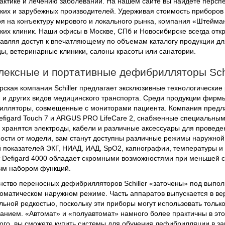
ктике и лечению заболеваний. На нашем сайте вы найдете перспе
ких и зарубежных производителей. Удерживая стоимость приборов
я на конъектуру мирового и локального рынка, компания «Штейма
ких клиник. Наши офисы в Москве, СПб и Новосибирске всегда отк
авляя доступ к впечатляющему по объемам каталогу продукции дл
ы, ветеринарные клиники, салоны красоты или санатории.
лексные и портативные дефибрилляторы Schi
ская компания Schiller предлагает эксклюзивные технологически
и других видов медицинского транспорта. Среди продукции фирм
лляторы, совмещенные с мониторами пациента. Компания предлага
efigard Touch 7 и ARGUS PRO LifeCare 2, снабженные специальны
 хранятся электроды, кабели и различные аксессуары для провед
ости от модели, вам станут доступны различные режимы наружно
 показателей ЭКГ, НИАД, ИАД, SpO2, капнографии, температуры и
 Defigard 4000 обладает скромными возможностями при меньшей с
ым набором функций.
ство переносных дефибрилляторов Schiller «заточены» под выпол
оматическом наружном режиме. Часть аппаратов выпускается в ве
льной редкостью, поскольку эти приборы могут использовать толь
анием. «Автомат» и «полуавтомат» намного более практичны в это
ого, вы сможете купить системы для обучения дефибрилляции в з