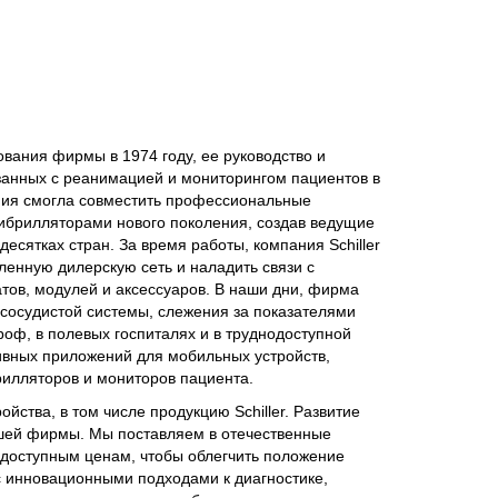
вания фирмы в 1974 году, ее руководство и
занных с реанимацией и мониторингом пациентов в
ания смогла совместить профессиональные
брилляторами нового поколения, создав ведущие
есятках стран. За время работы, компания Schiller
ленную дилерскую сеть и наладить связи с
ов, модулей и аксессуаров. В наши дни, фирма
сосудистой системы, слежения за показателями
роф, в полевых госпиталях и в труднодоступной
ивных приложений для мобильных устройств,
илляторов и мониторов пациента.
ства, в том числе продукцию Schiller. Развитие
шей фирмы. Мы поставляем в отечественные
доступным ценам, чтобы облегчить положение
с инновационными подходами к диагностике,