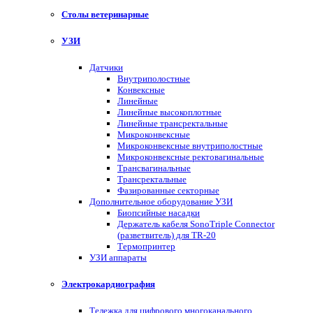
Столы ветеринарные
УЗИ
Датчики
Внутриполостные
Конвексные
Линейные
Линейные высокоплотные
Линейные трансректальные
Микроконвексные
Микроконвексные внутриполостные
Микроконвексные ректовагинальные
Трансвагинальные
Трансректальные
Фазированные секторные
Дополнительное оборудование УЗИ
Биопсийные насадки
Держатель кабеля SonoTriple Connector
(разветвитель) для TR-20
Термопринтер
УЗИ аппараты
Электрокардиография
Тележка для цифрового многоканального