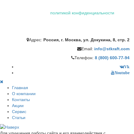
Использование файлов "cookie" делает вашу работу в сети
проще и удобнее. Посетив сайт ООО «Штейман Крафт», вы
соглашаетесь с нашей
политикой конфиденциальности
,
которая включает обработку персональных данных
сотрудниками и автоматизированными приложениями нашей
компании.
Адрес:
Россия, г. Москва, ул. Докукина, 8, стр. 2
Email:
info@stkraft.com
Телефон:
8 (800) 600-77-94
Vk
Youtube
Главная
О компании
Контакты
Акции
Сервис
Статьи
Для улучшения работы сайта и его взаимодействия с