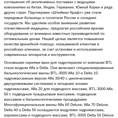
соглашения об эксклюзивных поставках с ведущими
компаниями из Китая, Индии, Германии, Южной Кореи и ряда
других стран. Партнерами «Штейман Крафт» уже стали
передовые больницы и госпитали России и соседних
государств. Мы уделяем особое внимание развитию
отечественной медицины, предлагая российским врачам
оборудование от всемирно известных производителей по
оптимальным ценам. Нашей целью является повышение
качества врачебной помощи, оказываемой клиентам в
российских клиниках, за счет установки и использования
современных аппаратов и инструментов.
Основными сериями ванн для гидротерапии от компании BTL
стали модели Alfa и Delta. Они включают специализированные
бальнеологические ванны BTL-3000 Alfa 10 и Delta 10,
гидромассажные версии Alfa 30/40 с циклическими
двухуровневыми системами и четырьмя зонами
гидромассажа, Alfa 20 для подводного массажа, BTL-3000 Alfa
50 с подводным пузырьковым массажем, подводным
массажем и бальнеологическими процедурами.
Многофункциональные ванны Alfa 60 Deluxe, Alfa 70 Deluxe,
Delta 40 и Delta 50 оснащаются модулями гидромассажа,
аэромассажа и подводного массажа. BTL-3000 Delta 50 Deluxe