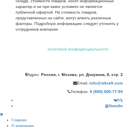
складе, стоимости товаров, носит информационный
характер и ни при каких условиях не является
публичной офертой. На стоимость товаров,
представленных на сайте, могут влиять различные
факторы. Подробную информацию следует уточнять у
сотрудников компании.
Использование файлов "cookie" делает вашу работу в сети
проще и удобнее. Посетив сайт ООО «Штейман Крафт», вы
соглашаетесь с нашей
политикой конфиденциальности
,
которая включает обработку персональных данных
сотрудниками и автоматизированными приложениями нашей
компании.
Адрес:
Россия, г. Москва, ул. Докукина, 8, стр. 2
Email:
info@stkraft.com
Телефон:
8 (800) 600-77-94
Vk
Youtube
Главная
О компании