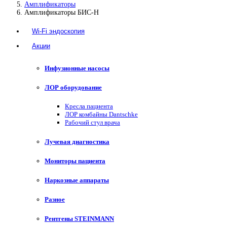
Амплификаторы
Амплификаторы БИС-Н
Wi-Fi эндоскопия
Акции
Инфузионные насосы
ЛОР оборудование
Кресла пациента
ЛОР комбайны Dantschke
Рабочий стул врача
Лучевая диагностика
Мониторы пациента
Наркозные аппараты
Разное
Рентгены STEINMANN