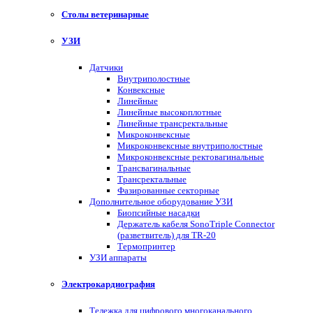
Столы ветеринарные
УЗИ
Датчики
Внутриполостные
Конвексные
Линейные
Линейные высокоплотные
Линейные трансректальные
Микроконвексные
Микроконвексные внутриполостные
Микроконвексные ректовагинальные
Трансвагинальные
Трансректальные
Фазированные секторные
Дополнительное оборудование УЗИ
Биопсийные насадки
Держатель кабеля SonoTriple Connector
(разветвитель) для TR-20
Термопринтер
УЗИ аппараты
Электрокардиография
Тележка для цифрового многоканального